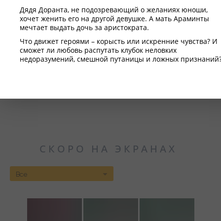
жизни.
выводят её на след опасной угрозы. Пытаясь разобраться в
Дядя Доранта, не подозревающий о желаниях юноши,
происходящем, Джемма оказывается перед выбором, от
которого может зависеть не только её судьба, но и будущее
хочет женить его на другой девушке. А мать Араминты
всего мира.
Корни: Сага о вампирах
мечтает выдать дочь за аристократа.
Хоррор
Что движет героями – корысть или искренние чувства? И
Пять блогеров, решают провести выходные вдали от
сможет ли любовь распутать клубок неловких
цивилизации, в глубине леса. Но беззаботный отдых
недоразумений, смешной путаницы и ложных признаний?
оборачивается кошмаром: их вторжение пробуждает
первого в мире вампира. С этого момента начинается
борьба за выживание.
СКОРО НА ЭКРАНАХ
Все