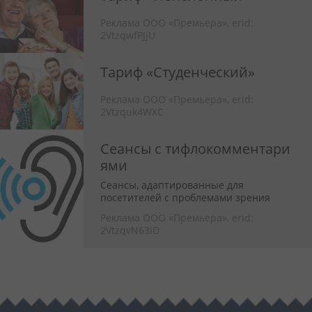
Реклама ООО «Премьера»,
erid:
2VtzqwfPJjU
Тариф «Студенческий»
Реклама ООО «Премьера»,
erid:
2Vtzquk4WXC
Сеансы с тифлокомментари
ями
Сеансы, адаптированные для
посетителей с проблемами зрения
Реклама ООО «Премьера»,
erid:
2VtzqvN63iD