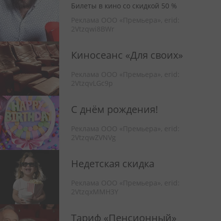
Билеты в кино со скидкой 50 %
Реклама ООО «Премьера»,
erid:
2Vtzqwi8BWr
Киносеанс «Для своих»
Реклама ООО «Премьера»,
erid:
2VtzqvLGc9p
С днём рождения!
Реклама ООО «Премьера»,
erid:
2VtzqwZVNVg
Недетская скидка
Реклама ООО «Премьера»,
erid:
2VtzqxMMH3Y
Тариф «Пенсионный»