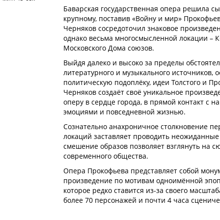
Баварская государственная опера решила сы
крупному, поставив «Войну и мир» Прокофье
Черняков сосредоточил знаковое произведени
однако весьма многосмысленной локации – 
Московского Дома союзов.
Выйдя далеко и высоко за пределы обстоятел
литературного и музыкального источников, о
политическую подоплёку, идеи Толстого и Пр
Черняков создаёт своё уникальное произвед
оперу в сердце города, в прямой контакт с 
эмоциями и повседневной жизнью.
Сознательно анахроничное столкновение пе
локаций заставляет проводить неожиданные 
смешение образов позволяет взглянуть на с
современного общества.
Опера Прокофьева представляет собой мону
произведение по мотивам одноимённой эпопе
которое редко ставится из-за своего масштаб
более 70 персонажей и почти 4 часа сцениче