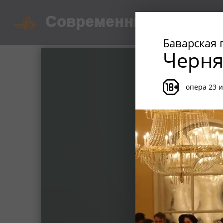
Современник
Киноком
Баварская 
Черня
опера 23 