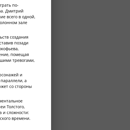
грать по-
ва. Дмитрий
е всего в одной,
Колонном зале
ьств создания
ставив позади
окофьева,
ение, помещая
нашими тревогами,
рсонажей и
параллели, а
южет со стороны
ментальное
и Толстого,
а и сложности:
ского времени.