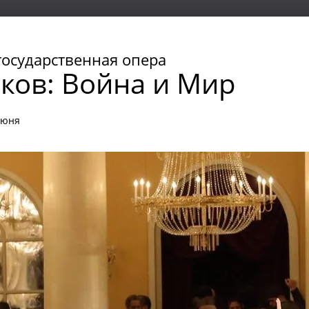
плекс
государственная опера
ков: Война и Мир
июня