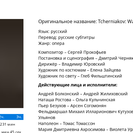
Оригинальное название: Tcherniakov: W
Язык: русский
Перевод: русские субтитры
Жанр: опера
Композитор – Сергей Прокофьев
Постановка и сценография – Дмитрий Черня
Дирижёр – Владимир Юровский
Художник по костюмам – Елена Зайцева
Художник по свету – Глеб Фильштинский
Действующие лица и исполнители:
Андрей Болконский – Андрей Жилиховский
Наташа Ростова – Ольга Кульчинская
Пьер Безухов – Арсен Согомонян
Фельдмаршал Михаил Илларионович Кутузов
2ч.
3ч.
Ульянов
Наполеон – Томас Томассон
 231 мин
Мария Дмитриевна Ахросимова – Виолета У
 мин 45 сек