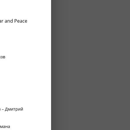
ar and Peace
ков
 – Дмитрий
рмана