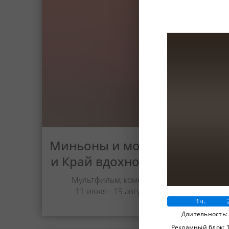
М
Миньоны и монстры
и Край вдохновения
Мультфильм, комедия
11 июля - 19 августа
1ч.
Длительность:
Рекламный блок: 1