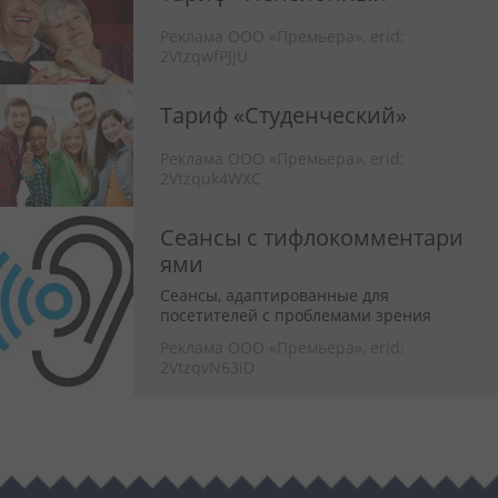
Реклама ООО «Премьера»,
erid:
2VtzqwfPJjU
Тариф «Студенческий»
Реклама ООО «Премьера»,
erid:
2Vtzquk4WXC
Сеансы с тифлокомментари
ями
Сеансы, адаптированные для
посетителей с проблемами зрения
Реклама ООО «Премьера»,
erid:
2VtzqvN63iD