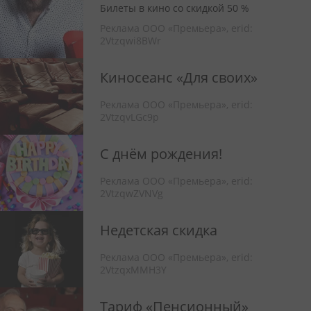
Билеты в кино со скидкой 50 %
Реклама ООО «Премьера»,
erid:
2Vtzqwi8BWr
Киносеанс «Для своих»
Реклама ООО «Премьера»,
erid:
2VtzqvLGc9p
С днём рождения!
Реклама ООО «Премьера»,
erid:
2VtzqwZVNVg
Недетская скидка
Реклама ООО «Премьера»,
erid:
2VtzqxMMH3Y
Тариф «Пенсионный»