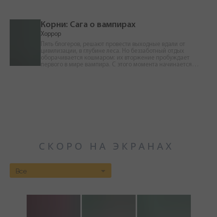
жизни.
выводят её на след опасной угрозы. Пытаясь разобраться в
происходящем, Джемма оказывается перед выбором, от
которого может зависеть не только её судьба, но и будущее
всего мира.
Корни: Сага о вампирах
Хоррор
Пять блогеров, решают провести выходные вдали от
цивилизации, в глубине леса. Но беззаботный отдых
оборачивается кошмаром: их вторжение пробуждает
первого в мире вампира. С этого момента начинается
борьба за выживание.
СКОРО НА ЭКРАНАХ
Все