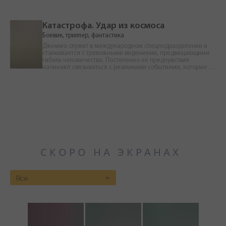
жизни.
борьба за выживание.
Катастрофа. Удар из космоса
Боевик, триллер, фантастика
Джемма служит в международном спецподразделении и
сталкивается с тревожными видениями, предвещающими
гибель человечества. Постепенно её предчувствия
начинают связываться с реальными событиями, которые
выводят её на след опасной угрозы. Пытаясь разобраться в
происходящем, Джемма оказывается перед выбором, от
которого может зависеть не только её судьба, но и будущее
всего мира.
СКОРО НА ЭКРАНАХ
Все