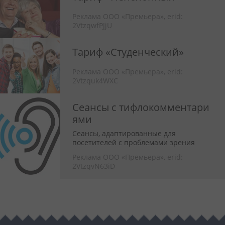
Реклама ООО «Премьера»,
erid:
2VtzqwfPJjU
Тариф «Студенческий»
Реклама ООО «Премьера»,
erid:
2Vtzquk4WXC
Сеансы с тифлокомментари
ями
Сеансы, адаптированные для
посетителей с проблемами зрения
Реклама ООО «Премьера»,
erid:
2VtzqvN63iD