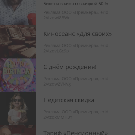
Билеты в кино со скидкой 50 %
Реклама ООО «Премьера»,
erid:
2Vtzqwi8BWr
Киносеанс «Для своих»
Реклама ООО «Премьера»,
erid:
2VtzqvLGc9p
С днём рождения!
Реклама ООО «Премьера»,
erid:
2VtzqwZVNVg
Недетская скидка
Реклама ООО «Премьера»,
erid:
2VtzqxMMH3Y
Тариф «Пенсионный»