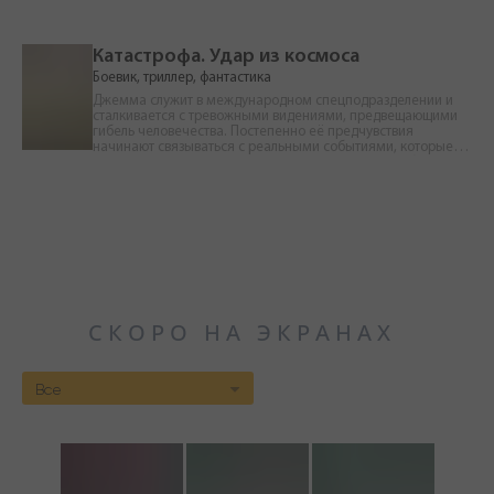
борьба за выживание.
Катастрофа. Удар из космоса
Боевик, триллер, фантастика
Джемма служит в международном спецподразделении и
сталкивается с тревожными видениями, предвещающими
гибель человечества. Постепенно её предчувствия
начинают связываться с реальными событиями, которые
выводят её на след опасной угрозы. Пытаясь разобраться в
происходящем, Джемма оказывается перед выбором, от
которого может зависеть не только её судьба, но и будущее
всего мира.
СКОРО НА ЭКРАНАХ
Все