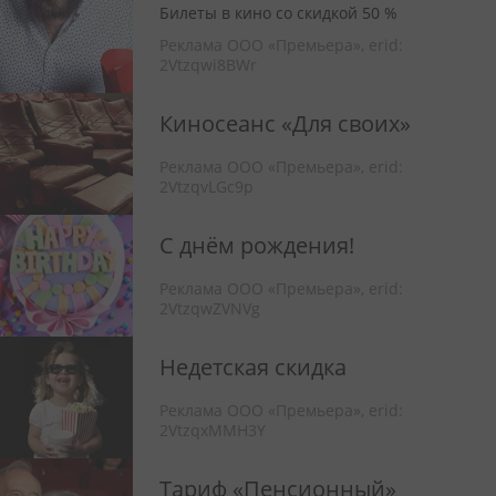
Билеты в кино со скидкой 50 %
Реклама ООО «Премьера»,
erid:
2Vtzqwi8BWr
Киносеанс «Для своих»
Реклама ООО «Премьера»,
erid:
2VtzqvLGc9p
С днём рождения!
Реклама ООО «Премьера»,
erid:
2VtzqwZVNVg
Недетская скидка
Реклама ООО «Премьера»,
erid:
2VtzqxMMH3Y
Тариф «Пенсионный»