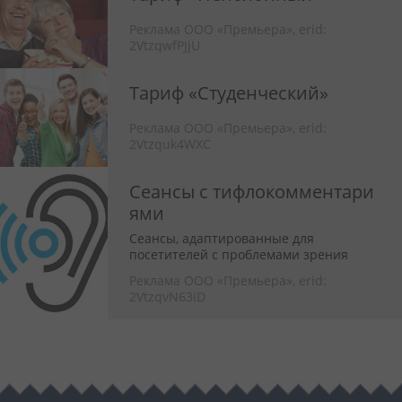
Реклама ООО «Премьера»,
erid:
2VtzqwfPJjU
Тариф «Студенческий»
Реклама ООО «Премьера»,
erid:
2Vtzquk4WXC
Сеансы с тифлокомментари
ями
Сеансы, адаптированные для
посетителей с проблемами зрения
Реклама ООО «Премьера»,
erid:
2VtzqvN63iD