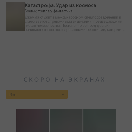
Катастрофа. Удар из космоса
Боевик, триллер, фантастика
Джемма служит в международном спецподразделении и
сталкивается с тревожными видениями, предвещающими
гибель человечества. Постепенно её предчувствия
начинают связываться с реальными событиями, которые
выводят её на след опасной угрозы. Пытаясь разобраться в
происходящем, Джемма оказывается перед выбором, от
которого может зависеть не только её судьба, но и будущее
всего мира.
СКОРО НА ЭКРАНАХ
Все