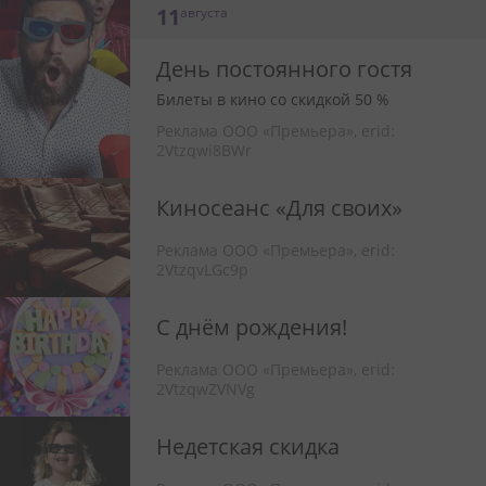
11
августа
День постоянного гостя
Билеты в кино со скидкой 50 %
Реклама ООО «Премьера»,
erid:
2Vtzqwi8BWr
Киносеанс «Для своих»
Реклама ООО «Премьера»,
erid:
2VtzqvLGc9p
С днём рождения!
Реклама ООО «Премьера»,
erid:
2VtzqwZVNVg
Недетская скидка