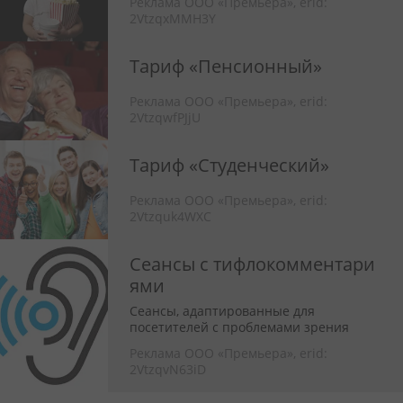
Реклама ООО «Премьера»,
erid:
2VtzqxMMH3Y
Тариф «Пенсионный»
Реклама ООО «Премьера»,
erid:
2VtzqwfPJjU
Тариф «Студенческий»
Реклама ООО «Премьера»,
erid:
2Vtzquk4WXC
Сеансы с тифлокомментари
ями
Сеансы, адаптированные для
посетителей с проблемами зрения
Реклама ООО «Премьера»,
erid:
2VtzqvN63iD