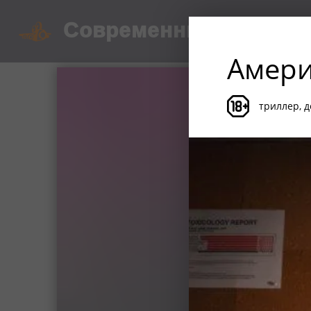
Современник
Киноком
Амери
триллер, д