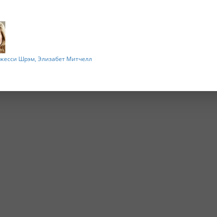
жесси Шрэм,
Элизабет Митчелл