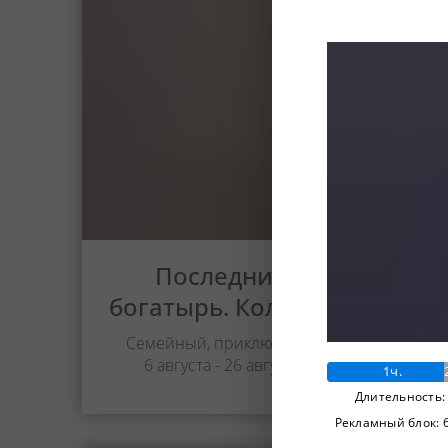
М
Последний
богатырь. Колобок
Семейный, приключения
6 августа - 26 августа
1ч.
Длительность:
Рекламный блок: 6