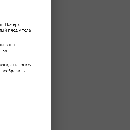
т. Почерк
лый плод у тела
икован к
атва
азгадать логику
 вообразить.