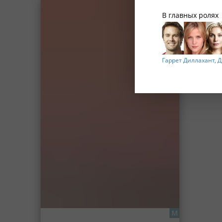
В главных ролях
Гаррет Диллахант,
Д
М