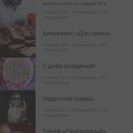
Билеты в кино со скидкой 50 %
Реклама ООО «Премьера»,
erid:
2Vtzqwi8BWr
Киносеанс «Для своих»
Реклама ООО «Премьера»,
erid:
2VtzqvLGc9p
С днём рождения!
Реклама ООО «Премьера»,
erid:
2VtzqwZVNVg
Недетская скидка
Реклама ООО «Премьера»,
erid:
2VtzqxMMH3Y
Тариф «Пенсионный»