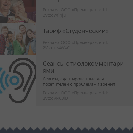
Реклама ООО «Премьера»,
erid:
2VtzqwfPJjU
Тариф «Студенческий»
Реклама ООО «Премьера»,
erid:
2Vtzquk4WXC
Сеансы с тифлокомментари
ями
Сеансы, адаптированные для
посетителей с проблемами зрения
Реклама ООО «Премьера»,
erid:
2VtzqvN63iD